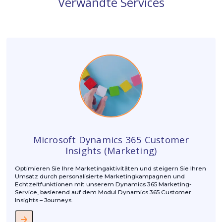
Ich akzeptiere die
Datenschutzbestimmun
WEBINAR ANSEHEN
Our Partners