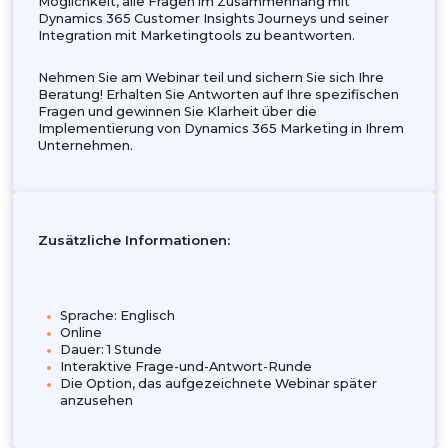
Microsoft Clarity
Microsoft Azure
Microsoft Power Automate
Microsoft Teams
Microsoft SharePoint
Microsoft Outlook
2. Integrationen von Drittanbietern
Google Analytics
Mailchimp
Twilio
Shopify
HubSpot und Salesforce
Werbetools wie Google Ads, Facebook Ads, and
LinkedIn Ads
Zendesk und Freshdesk