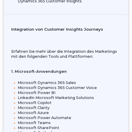
der Marketingintegrationen innerhalb von Micro
Dynamics 365 Customer Insights - Journeys, um
Ideen über Kundeninteraktionen an verschiede
Berührungspunkten zu gewinnen.
Entdecken Sie die nützlichen Funktionen von D
Customer Insights Journeys und den effektiven
Ansatz für die Integration zur Automatisierung I
Marketings.
Erhalten Sie Einblicke in die Integration des
Marketingmoduls mit verschiedenen Anwendun
um Marketingfähigkeiten zu skalieren, erfolgrei
Multichannel-Kampagnen zu starten,
Anstrengungen zu maximieren und insgesamt
bessere Ergebnisse zu erzielen.
Erfahren Sie, wie Sie Integrationen mit Microsoft
Tools innerhalb des Microsoft-Ökosystems
einrichten können.
Studieren Sie Strategien zur Optimierung von
Vertriebs- und Marketingprozessen durch den
Einsatz verschiedener Tools von Drittanbietern.
Erkunden Sie praktische Fallstudien, Beispiele a
der realen Welt und bewährte Verfahren für die