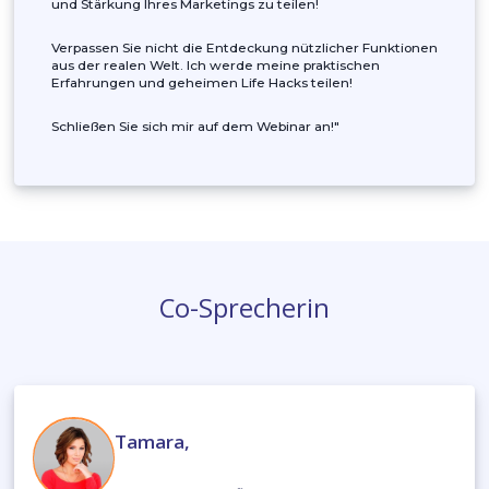
Ich implementiere die Marketingfunktionen von Micros
Dynamics 365, um beeindruckende Marketinglösunge
für Unternehmen jeder Größe zu entwickeln. Lassen Si
uns gemeinsam erkunden, wie die Integration von
Marketing mit anderen Tools Ihre Arbeit mit Daten
verbessern, die notwendige Zielgruppe mit
personalisierten Kampagnen ansprechen, die
Publikumsbindung verbessern und eine bessere
Kundenerfahrung organisieren kann, was zu erhöhten
Verkäufen und einer höheren Anzahl von Konversione
führt. Ich bin hier, um Anweisungen zur Automatisieru
und Stärkung Ihres Marketings zu teilen!
Verpassen Sie nicht die Entdeckung nützlicher Funkti
aus der realen Welt. Ich werde meine praktischen
Erfahrungen und geheimen Life Hacks teilen!
Schließen Sie sich mir auf dem Webinar an!"