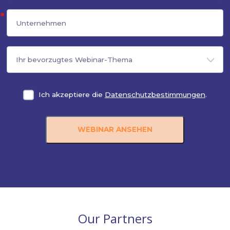
Zusätzliche Informationen:
Sprache: Englisch
Online
Dauer: 1 Stunde
Interaktive Frage-und-Antwort-Runde
Die Option, das aufgezeichnete Webinar später
anzusehen
Melden Sie Sich Für Den Webin
Zugang An