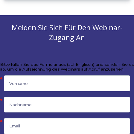
Bonus: Kostenlose Marketingberatung
Unser kostenloses Webinar bietet einen tollen Bonu
eine persönliche Beratung für alle Teilnehmer. Das 
Team unterstützt Sie professionell bei der
Beschleunigung Ihrer Marketingprozesse. Sie haben
Möglichkeit, alle Fragen im Zusammenhang mit
Dynamics 365 Customer Insights Journeys und sein
Integration mit Marketingtools zu beantworten.
Nehmen Sie am Webinar teil und sichern Sie sich Ihr
Beratung! Erhalten Sie Antworten auf Ihre spezifisc
Fragen und gewinnen Sie Klarheit über die
Implementierung von Dynamics 365 Marketing in I
Unternehmen.