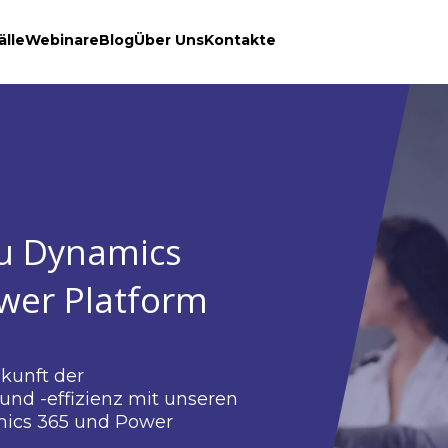
älle
Webinare
Blog
Über Uns
Kontakte
nare zu Dynamics
und Power Platform