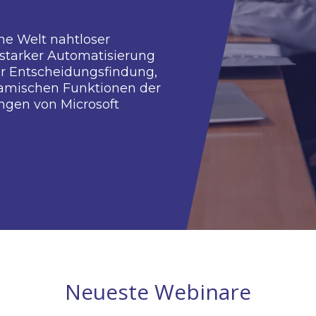
n Sie die Zukunft der
sinnovation und -effizienz mit unser
en zu Dynamics 365 und Power
.
Sie ein in eine Welt nahtloser
ion, leistungsstarker Automatisierung
engesteuerter Entscheidungsfindung,
 wir die dynamischen Funktionen de
ernen Lösungen von Microsoft
n.