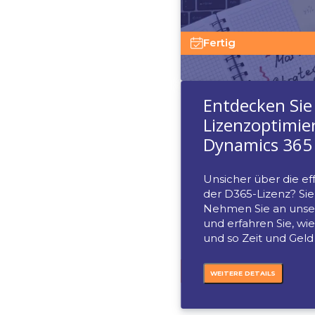
Inform
wicht
Schrit
Einri
Share
Kalen
ON-DE