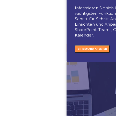
Fertig
Gru
Dyn