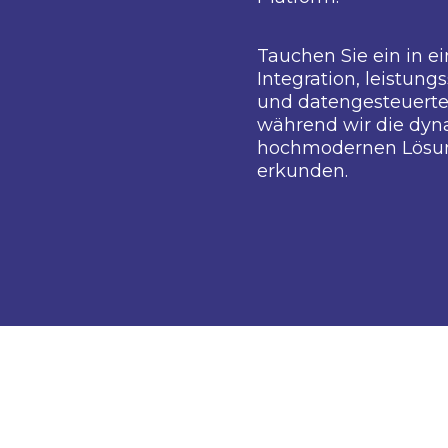
Entdecke
Geschäft
Webinar
Platform
Tauchen 
Integrat
und dat
während
hochmod
erkunde