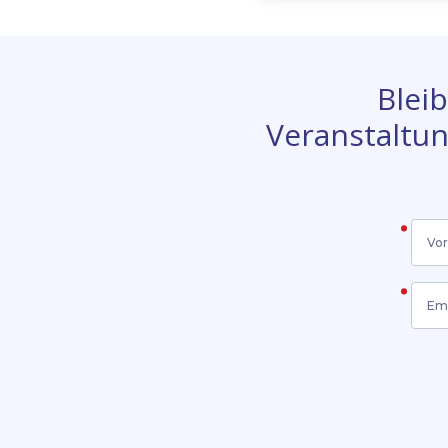
Fertig
Entd
Lize
Dyn