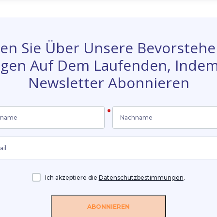
ecken Sie die
nzoptimierung für Microsoft
amics 365 CRM