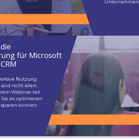
ieren Sie sich über die
igsten Funktionen, Tipps und
t-für-Schritt-Anleitungen zum
chten und Anpassen von
Point, Teams, Outlook und
der.
MAND ANSEHEN